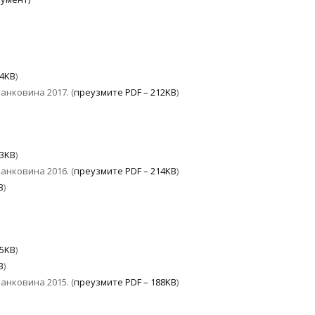
44KB
)
ранковина 201
7
. (
преузмите PDF – 212KB
)
73KB
)
ранковина 201
6
. (
преузмите PDF – 214KB
)
B
)
85KB
)
B
)
анковина 2015. (
преузмите PDF – 188KB
)