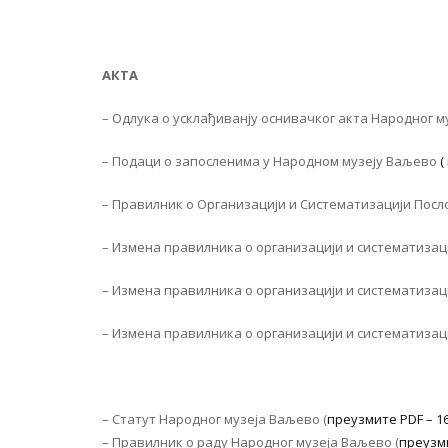
АКТА
– Одлука о усклађиванју оснивачког акта Народног 
– Подаци о запосленима у Народном музеју Ваљево
(
– Правилник о Организацији и Систематизацији Послов
– Измена правилника о организацији и систематизациј
– Измена правилника о организацији и систематизацији
– Измена правилника о организацији и систематизациј
– Статут Народног музеја Ваљево (
преузмите PDF – 1
– Правилник о раду Народног музеја Ваљево (
преузми