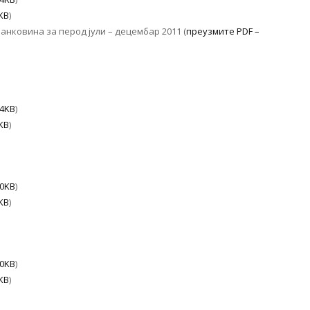
KB
)
анковина за перод јули – децембар 2011 (
преузмите PDF –
74KB
)
KB
)
20KB
)
KB
)
50KB
)
KB
)