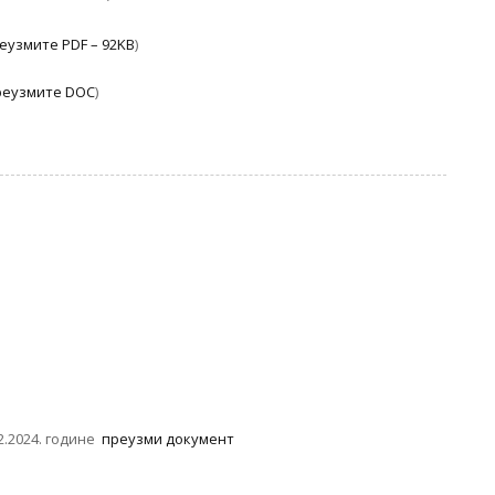
еузмите PDF – 92KB
)
реузмите DOC
)
2.2024. године
преузми документ