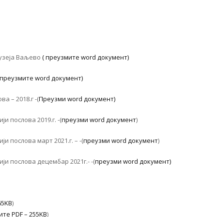
музеја Ваљево
( преузмите word документ)
 преузмите word документ)
а – 2018.г -(
Преузми word документ)
и послова 2019.г. -(
преузми word документ
)
 послова март 2021.г. – -(
преузми word документ
)
и послова децембар 2021г.- -(
преузми word документ)
65KB
)
те PDF – 255KB
)