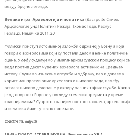
везују бројне легенде.
Велика игра. Археологија и политика
(Дас гроßе Спиел.
Арцхäологие унд Политик), Режија: Тхомас Тоде, Расмус
Герлацх, Немачка 2011, 20’
Филмски приступ истоименој изложби одржаној у Есену а која
говори о археолозима који су постали делом велике политичке
сцене. У
оффу
суделујемо у имагинарном судском процесу који се
води против десет чувених археолога активних на Средњем
истоку. Слушамо изнесене оптужбе и одбрану, као и доказе у
корист или против ових археолога и њиховог рада, између
осталог њихово деловање у оквиру разних тајних служби. Каква
је одговорност Европе у погледу стечених предмета у време
колонијализма? Супротно ранијим претпоставкама, археологија
и политика биле су тесно повезане.
СУБОТА 15. август
19:45 – ПЛАТО ИСПРЕД МУЗЕЈА: Филмови са XВИ