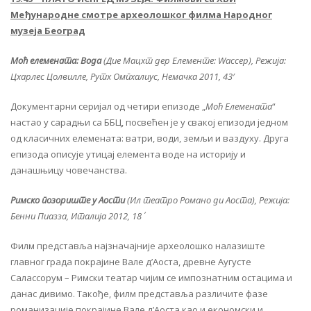
Међународне смотре археолошког филма Народног
музеја Београд
Моћ елемената: Вода
(Дие Мацхт дер Елементе: Wассер), Режија:
Цхарлес Цолвилле, Рутх Омпхалиус, Немачка 2011, 43′
Документарни серијал од четири епизоде „
Моћ Елемената
“
настао у сарадњи са ББЦ, посвећен је у свакој епизоди једном
од класичних елемената: ватри, води, земљи и ваздуху. Друга
епизода описује утицај елемента воде на историју и
данашњицу човечанства.
Римско позориште у Аости
(Ил театро Романо ди Аоста), Режија:
Бенни Пиазза, Италија 2012, 18΄
Филм представља најзначајније археолошко налазиште
главног града покрајине Вале д’Аоста, древне Аугусте
Салассорум – Римски театар чијим се импознатним остацима и
данас дивимо. Такође, филм представља различите фазе
романизације покрајине Вале д’Аоста као и економски и