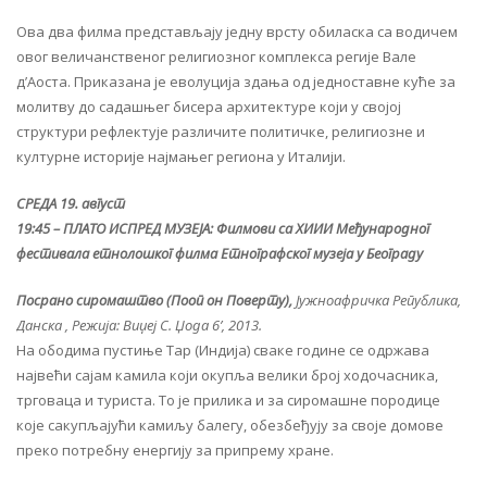
Ова два филма представљају једну врсту обиласка са водичем
овог величанственог религиозног комплекса регије Вале
д’Аоста. Приказана је еволуција здања од једноставне куће за
молитву до садашњег бисера архитектуре који у својој
структури рефлектује различите политичке, религиозне и
културне историје најмањег региона у Италији.
СРЕДА 19. август
19:45 – ПЛАТО ИСПРЕД МУЗЕЈА: Филмови са XИИИ Међународног
фестивала етнолошког филма Етнографског музеја у Београду
Посрано сиромаштво (Пооп он Повертy),
Јужноафричка Република,
Данска , Режија: Виџеј С. Џода 6’, 2013.
На ободима пустиње Тар (Индија) сваке године се одржава
највећи сајам камила који окупља велики број ходочасника,
трговаца и туриста. То је прилика и за сиромашне породице
које сакупљајући камиљу балегу, обезбеђују за своје домове
преко потребну енергију за припрему хране.