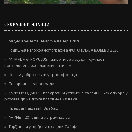
СКОРАШЊИ ЧЛАНЦИ
радно време тешњарске вечери 2026
Годишња изложба фотографија ФОТО КЛУБА ВАЉЕВО 2026
ANIMALIA et POPULUS – животиње и људи – суживот
посведочен археолошким записом
Чешки добровољци у српској војсци
Позорница једног града
КУДА НА ОДМОР – поздрави и успомене са годишњих одмора у
Југославији из друге половине ХХ века
Предраг Рашевић Врабац
АНИНЕ – 20 година истраживања
Тврђаве и утврђени градови Србије