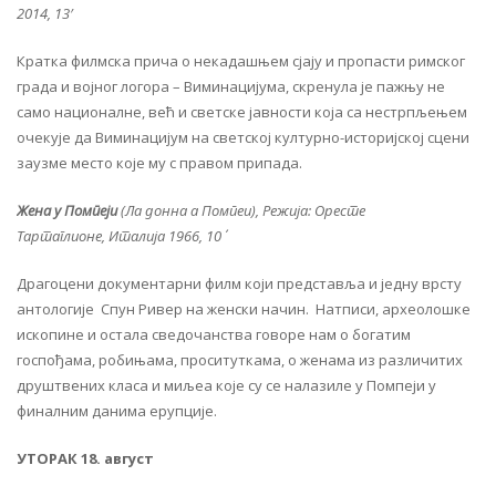
2014, 13′
Кратка филмска прича о некадашњем сјају и пропасти римског
града и војног логора – Виминацијума, скренула је пажњу не
само националне, већ и светске јавности која са нестрпљењем
очекује да Виминацијум на светској културно-историјској сцени
заузме место које му с правом припада.
Жена у Помпеји
(Ла донна а Помпеи), Режија: Оресте
Тартаглионе, Италија 1966, 10΄
Драгоцени документарни филм који представља и једну врсту
антологије Спун Ривер на женски начин. Натписи, археолошке
ископине и остала сведочанства говоре нам о богатим
госпођама, робињама, проситуткама, о женама из различитих
друштвених класа и миљеа које су се налазиле у Помпеји у
финалним данима ерупције.
УТОРАК 18. август