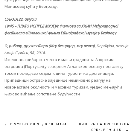
Манаковој кући у Београду.
СУБОТА 22. август
19:45 – ПЛАТО ИСПРЕД МУЗЕЈА: Филмови са XИИИ Међународног
фестивала етнолошког филма Етнографског музеја у Београду
О, рибару, друже стари (Меу песцадор, меу велхо),
Португал, режија:
Амаја Сумпси, 58’, 2014.
Изолована рибарска места и мањи градови на Азорским
острвима (Португал) у северном Атланском океану постали су
током последњих седам година туристичка дестинација.
Припадници острвске заједнице неминовно реагују на
новонастале околности и масовни туризам, уједно мењајући
њихово виђење сопствене будућности
Кретање
←
У МУЗЕЈУ ОД 9. ДО 18. МАЈА
НИШ, РАТНА ПРЕСТОНИЦА
СРБИЈЕ 1914-15.
→