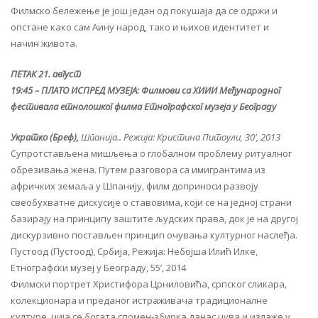
Филмско бележење је још један од покушаја да се одржи и
опстане како сам Аину народ, тако и њихов идентитет и
начин живота.
ПЕТАК 21. август
19:45 – ПЛАТО ИСПРЕД МУЗЕЈА: Филмови са XИИИ Међународног
фестивала етнолошког филма Етнографског музеја у Београду
Укратко (Бреф),
Шпанија.. Режија: Кристина Питоули, 30’, 2013
Супротстављена мишљења о глобалном проблему ритуалног
обрезивања жена. Путем разговора са имигрантима из
афричких земаља у Шпанију, филм доприноси развоју
свеобухватне дискусије о ставовима, који се на једној страни
базирају на принципу заштите људских права, док је на другој
дискурзивно постављен принцип очувања културног наслеђа.
Пустоод (Пустоод), Србија, Режија: Небојша Илић Илке,
Етнографски музеј у Београду, 55’, 2014
Филмски портрет Христифора Црниловића, српског сликара,
колекционара и преданог истраживача традиционалне
културе, чија се богата спомен-збирка данас чува и излаже у