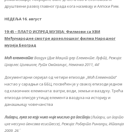
друштвени развој главног града кога називају и Алпски Рим.
НЕДЕЉА 16. август
19:45 – ПЛАТО ИСПРЕД МУЗЕЈА: Филмови са XВИ
Међународне смотре археолошког филма Народног
музеја Београд
Моћ елемената:
Ваздух (Дие Мацхт дер Елементе: Луфт), Режија:
Цхарлес Цолвилле, Рутх Омпхалиус, Немачка 2011, 44′
Документарни серијал од четири епизоде „
Моћ Елемената
“
настао у сарадњи са ББЦ, посвећен је у свакој епизоди једном
од класичних елемената: ватри, води, земљи и ваздуху. Трећа
епизода описује утицај елемента ваздуха на историју и
данашњицу човечанства
Липари, лука за коју нико није мислио да постоји
(Липари, ил порто
цхе нессуно пенсава есистессе), Режија: Роберто Риналди, Италија
2009, 26΄