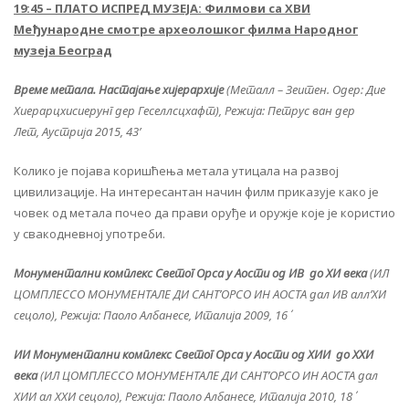
19:45 – ПЛАТО ИСПРЕД МУЗЕЈА: Филмови са XВИ
Међународне смотре археолошког филма Народног
музеја Београд
Време метала. Настајање хијерархије
(Металл – Зеитен. Одер: Дие
Хиерарцхисиерунг дер Геселлсцхафт), Режија: Петрус ван дер
Лет, Аустрија 2015, 43’
Колико је појава коришћења метала утицала на развој
цивилизације. На интересантан начин филм приказује како је
човек од метала почео да прави оруђе и оружје које је користио
у свакодневној употреби.
Монументални комплекс Светог Орса у Аости од ИВ до XИ века
(ИЛ
ЦОМПЛЕССО МОНУМЕНТАЛЕ ДИ САНТ’ОРСО ИН АОСТА дал ИВ алл’XИ
сецоло), Режија: Паоло Албанесе, Италија 2009, 16΄
ИИ Монументални комплекс Светог Орса у Аости од XИИ до XXИ
века
(ИЛ ЦОМПЛЕССО МОНУМЕНТАЛЕ ДИ САНТ’ОРСО ИН АОСТА дал
XИИ ал XXИ сецоло), Режија: Паоло Албанесе, Италија 2010, 18΄