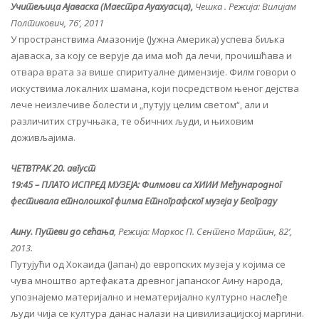
Учитељица Ајаваска (Маестра Аyахуасца),
Чешка . Режија: Вилијам
Полтикович, 76’, 2011
У пространствима Амазоније (Јужна Америка) успева биљка
ајаваска, за коју се верује да има моћ да лечи, прочишћава и
отвара врата за више спиритуалне димензије. Филм говори о
искуствима локалних шамана, који посредством њеног дејства
лече неизлечиве болести и „путују целим светом“, али и
различитих стручњака, те обичних људи, и њиховим
доживљајима.
ЧЕТВТРАК 20. август
19:45 – ПЛАТО ИСПРЕД МУЗЕЈА: Филмови са XИИИ Међународног
фестивала етнолошког филма Етнографског музеја у Београду
Аину. Путеви до сећања
, Режија: Маркос П. Сентено Мартин, 82’,
2013.
Путујући од Хокаида (Јапан) до европских музеја у којима се
чува мноштво артефаката древног јапанског Аину народа,
упознајемо материјално и нематеријално културно наслеђе
људи чија се култура данас налази на цивилизацијској маргини.