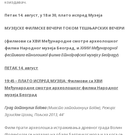
коиздавач.
Петак 14. август, у 18 и 30
,
плато испред Музеја
МУЗЕЈСКЕ ФИЛМСКЕ ВЕЧЕРИ ТОКОМ ТЕШЊАРСКИХ ВЕЧЕРИ
(филмови са XВИ Међународне смотре археолошког
филма Народног музеја Београд, и
XИИИ Међународног
фестивала етнолошког филма Етнографског музеја у Београду
)
ПЕТАК 14. август
19:45 – ПЛАТО ИСПРЕД МУЗЕЈА: Филмови са XВИ
Међународне смотре археолошког филма Народног
музеја Београд
Град потонулих богова
(Миасто затопионyцх Богów), Режија:
Здзисłаw Цозац, Пољска 2013, 44′
Филм прати археолошка истраживања древног града Волин
(Волин) који се налазио на обали балтичког мора и за кога се