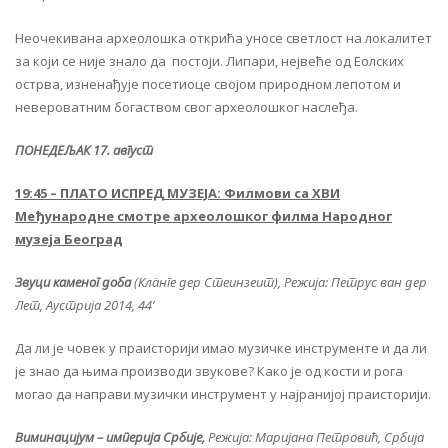
Неочекивана археолошка открића уносе светлост на локалитет
за који се није знало да постоји. Липари, нејвеће од Еолских
острва, изненађује посетиоце својом природном лепотом и
невероватним богаством свог археолошког наслеђа.
ПОНЕДЕЉАК 17. август
19:45 – ПЛАТО ИСПРЕД МУЗЕЈА: Филмови са XВИ
Међународне смотре археолошког филма Народног
музеја Београд
Звуци каменог доба
(Клäнге дер Стеинзеит), Режија: Петрус ван дер
Лет, Аустрија 2014, 44’
Да ли је човек у праисторији имао музичке инструменте и да ли
је знао да њима производи звукове? Како је од кости и рога
могао да направи музички инструмент у најранијој праисторији.
Виминацијум – империја Србије,
Режија: Маријана Петровић, Србија