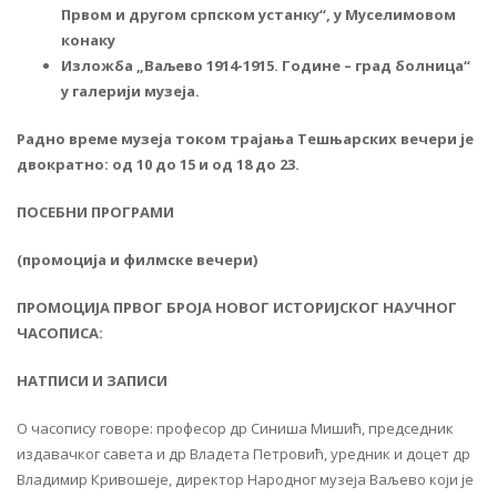
Првом и другом српском устанку“, у Муселимовом
конаку
Изложба „Ваљево 1914-1915. Године – град болница“
у галерији музеја.
Радно време музеја током трајања Тешњарских вечери је
двократно: од 10 до 15 и од 18 до 23.
ПОСЕБНИ ПРОГРАМИ
(промоција и филмске вечери)
ПРОМОЦИЈА ПРВОГ БРОЈА НОВОГ ИСТОРИЈСКОГ НАУЧНОГ
ЧАСОПИСА:
НАТПИСИ И ЗАПИСИ
О часопису говоре: професор др Синиша Мишић, председник
издавачког савета и др Владета Петровић, уредник и доцет др
Владимир Кривошеје, директор Народног музеја Ваљево који је