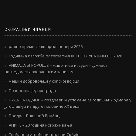
СКОРАШЊИ ЧЛАНЦИ
радно време тешњарске вечери 2026
Годишња изложба фотографија ФОТО КЛУБА ВАЉЕВО 2026
ANIMALIA et POPULUS – животиње и људи – суживот
посведочен археолошким записом
Чешки добровољци у српској војсци
Позорница једног града
КУДА НА ОДМОР – поздрави и успомене са годишњих одмора у
Југославији из друге половине ХХ века
Предраг Рашевић Врабац
АНИНЕ – 20 година истраживања
Тврђаве и утврђени градови Србије