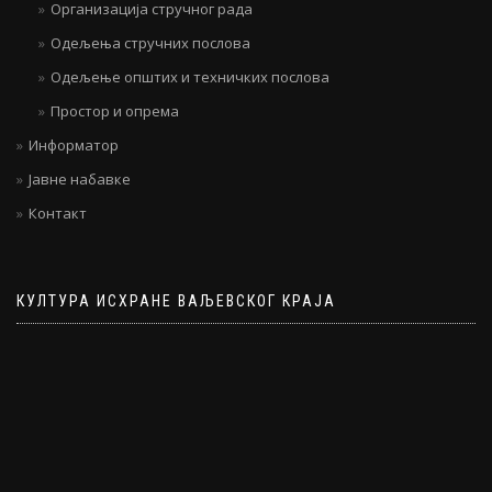
Организација стручног рада
Одељења стручних послова
Одељење општих и техничких послова
Простор и опрема
Информатор
Јавне набавке
Контакт
КУЛТУРА ИСХРАНЕ ВАЉЕВСКОГ КРАЈА