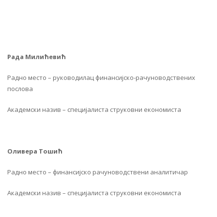
Рада Милићевић
Радно место – руководилац финансијско-рачуноводствених
послова
Академски назив – специјалиста струковни економиста
Оливера Тошић
Радно место – финансијско рачуноводствени аналитичар
Академски назив – специјалиста струковни економиста