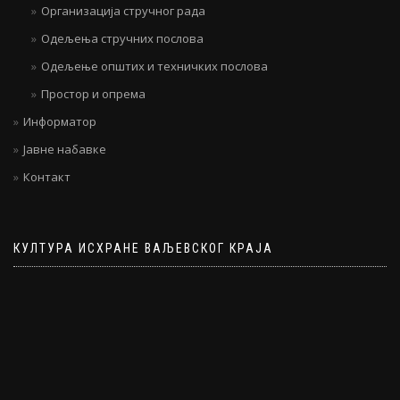
Организација стручног рада
Одељења стручних послова
Одељење општих и техничких послова
Простор и опрема
Информатор
Јавне набавке
Контакт
КУЛТУРА ИСХРАНЕ ВАЉЕВСКОГ КРАЈА