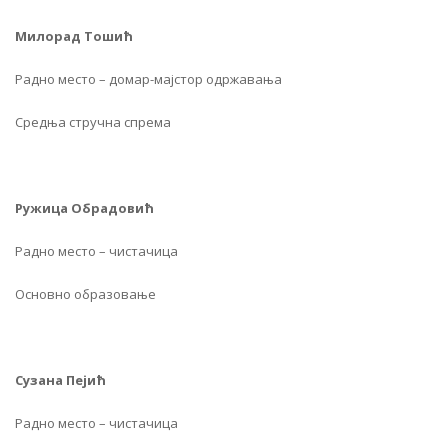
Милорад Тошић
Радно место – домар-мајстор одржавања
Средња стручна спрема
Ружица Обрадовић
Радно место – чистачица
Основно образовање
Сузана Пејић
Радно место – чистачица