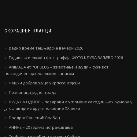
СКОРАШЊИ ЧЛАНЦИ
радно време тешњарске вечери 2026
Годишња изложба фотографија ФОТО КЛУБА ВАЉЕВО 2026
ANIMALIA et POPULUS – животиње и људи – суживот
посведочен археолошким записом
Чешки добровољци у српској војсци
Позорница једног града
КУДА НА ОДМОР – поздрави и успомене са годишњих одмора у
Југославији из друге половине ХХ века
Предраг Рашевић Врабац
АНИНЕ – 20 година истраживања
Тврђаве и утврђени градови Србије