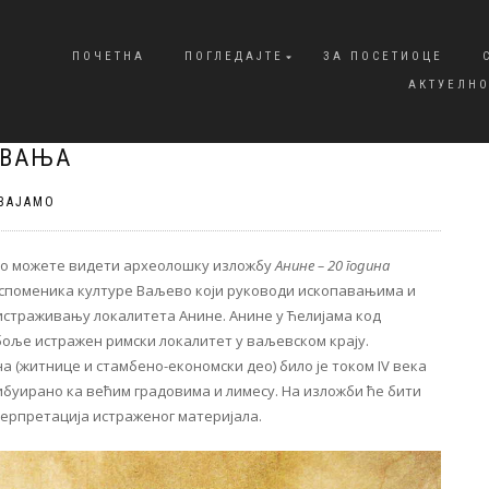
ПОЧЕТНА
ПОГЛЕДАЈТЕ
ЗА ПОСЕТИОЦЕ
АКТУЕЛНО
ИВАЊА
ВАЈАМО
ево можете видети археолошку изложбу
Анине – 20 година
 споменика културе Ваљево који руководи ископавањима и
истраживању локалитета Анине. Анине у Ћелијама код
боље истражен римски локалитет у ваљевском крају.
а (житнице и стамбено-економски део) било је током IV века
ибуирано ка већим градовима и лимесу. На изложби ће бити
ерпретација истраженог материјала.