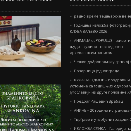
радно време тешњарске вече
Годишња изложба фотографи
КЛУБА ВАЉЕВО 2026
ANIMALIA et POPULUS – живот
људи – суживот посведочен
археолошким записом
Чешки добровољци у српској 
Позорница једног града
КУДА НА ОДМОР – поздрави и
успомене са годишњих одмора 
Југославији из друге половине Х
Предраг Рашевић Врабац
АНИНЕ – 20 година истражива
Тврђаве и утврђени градови 
ИЗЛОЖБА СЛИКА – Галерија н