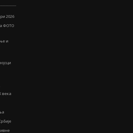
ри 2026
ја ФОТО
иње и
војсци
у
Х века
ња
Србије
аивне