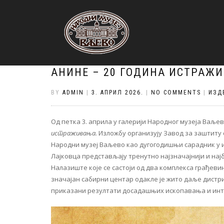
АНИНЕ – 20 ГОДИНА ИСТРАЖ
BY
ADMIN
|
3. АПРИЛ 2026.
|
NO COMMENTS
|
ИЗД
Од петка 3. априла у галерији Народног музеја Ваљ
истраживања.
Изложбу организују Завод за заштиту
Народни музеј Ваљево као дугогодишњи сарадник у 
Лајковца представљају тренутно најзначајнији и нај
Налазиште које се састоји од два комплекса грађевин
значајан сабирни центар одакле је жито даље дистр
приказани резултати досадашњих ископавања и инт