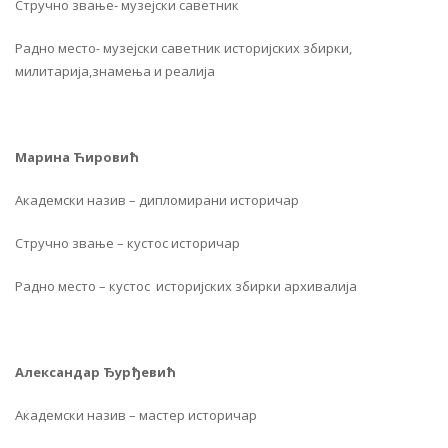
Стручно звање- музејски саветник
Радно место- музејски саветник историјских збирки,
милитарија,знамења и реалија
Марина Ћировић
Академски назив – дипломирани историчар
Стручно звање – кустос историчар
Радно место – кустос историјских збирки архивалија
Александар Ђурђевић
Академски назив – мастер историчар