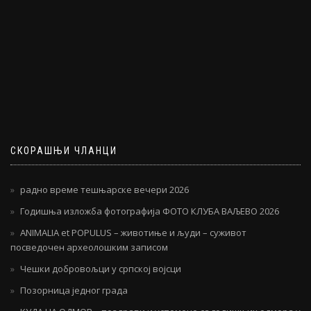
СКОРАШЊИ ЧЛАНЦИ
радно време тешњарске вечери 2026
Годишња изложба фотографија ФОТО КЛУБА ВАЉЕВО 2026
ANIMALIA et POPULUS – животиње и људи – суживот
посведочен археолошким записом
Чешки добровољци у српској војсци
Позорница једног града