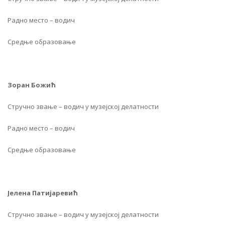
Радно место – водич
Средње образовање
Зоран Божић
Стручно звање – водич у музејској делатности
Радно место – водич
Средње образовање
Јелена Патијаревић
Стручно звање – водич у музејској делатности