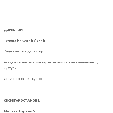
ДИРЕКТОР:
Јелена Николић Лекић
Радно место – директор
Академски назив – мастер економиста, смер менаџмент у
култури
Стручно звање – кустос
СЕКРЕТАР УСТАНОВЕ:
Милена Ђуричић