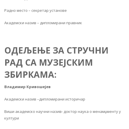
Радно место – секретар установе
Академски назив – дипломирани правник
ОДЕЉЕЊЕ ЗА СТРУЧНИ
РАД СА МУЗЕЈСКИМ
ЗБИРКАМА:
Владимир Кривошејев
Академски назив –дипломирани историчар
Виши академско научни назив- доктор наука о менамџменту у
култури