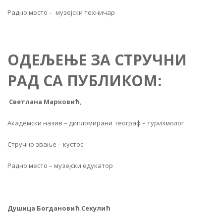
Радно место – музејски техничар
ОДЕЉЕЊЕ ЗА СТ
Р
УЧНИ
РАД СА ПУБЛИКОМ:
Светлана Марковић
,
Академски назив – дипломирани географ – туризмолог
Стручно звање – кустос
Радно место – музејски едукатор
Душица Богдановић Секулић