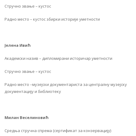
Стручно звање – кустос
Радно место – кустос збирки историје уметности
Јелена Ивић
Академски назив – дипломирани историчар уметности
Стручно звање – кустос
Радно место –музејски документариста за централну музејску
документацију и библиотеку
Милан Веселиновић
Средња стручна спрема (сертификат за конзервацију)