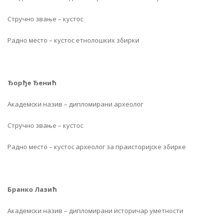
Стручно звање – кустос
Радно место – кустос етнолошких збирки
Ђорђе Ђенић
Академски назив – дипломирани археолог
Стручно звање – кустос
Радно место – кустос археолог за праисторијске збирке
Бранко Лазић
Академски назив – дипломирани историчар уметности