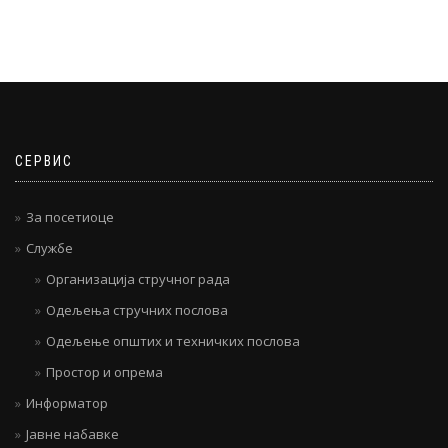
СЕРВИС
За посетиоце
Службе
Организација стручног рада
Одељења стручних послова
Одељење општих и техничких послова
Простор и опрема
Информатор
Јавне набавке