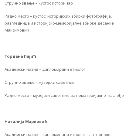
Стручно звање – кустос историчар
Радно место – кустос историјских збирки фотографија,
разгледница и историјско-меморијалне збирке Десанке
Максимовић
Гордана Пајић
Академски назив – дипломирани етнолог
Стручно звање – музејски саветник
Радно место – музејски саветник за нематеријално наслеђе
Наталија Марковић
Академски назив – дипломирани етнолог – антрополог