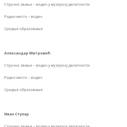
Стручно звање – водич у музејској делатности
Радно место – водич
Средње образовање
Александар Митровић
Стручно звање – водич у музејској делатности
Радно место – водич
Средње образовање
Иван Ступар
Стручно звање – водич у музејској делатности