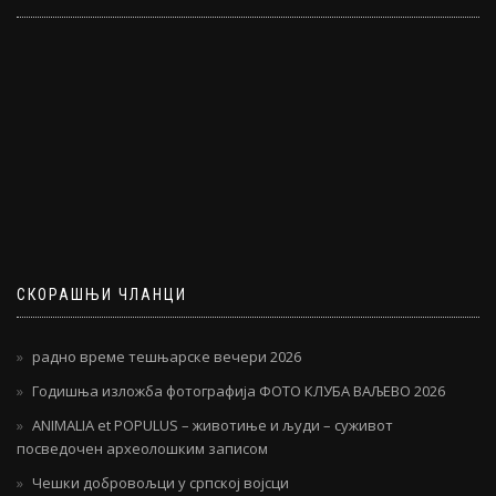
СКОРАШЊИ ЧЛАНЦИ
радно време тешњарске вечери 2026
Годишња изложба фотографија ФОТО КЛУБА ВАЉЕВО 2026
ANIMALIA et POPULUS – животиње и људи – суживот
посведочен археолошким записом
Чешки добровољци у српској војсци