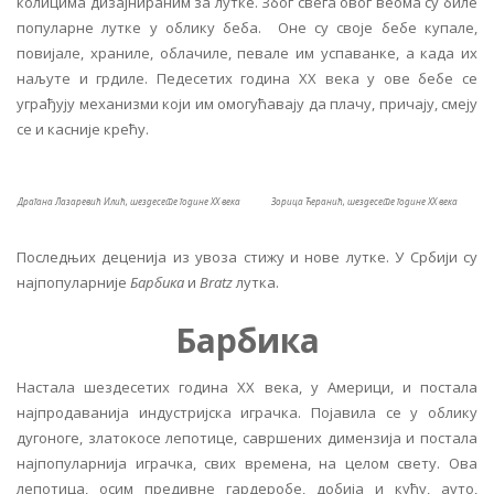
колицима дизајнираним за лутке. Због свега овог веома су биле
популарне лутке у облику беба. Оне су своје бебе купале,
повијале, храниле, облачиле, певале им успаванке, а када их
наљуте и грдиле. Педесетих година XX века у ове бебе се
уграђују механизми који им омогућавају да плачу, причају, смеју
се и касније крећу.
Драгана Лазаревић Илић, шездесете године XX века
Зорица Ћеранић, шездесете године XX века
Последњих деценија из увоза стижу и нове лутке. У Србији су
најпопуларније
Барбика
и
Bratz
лутка.
Барбика
Настала шездесетих година XX века, у Америци, и постала
најпродаванија индустријска играчка. Појавила се у облику
дугоноге, златокосе лепотице, савршених димензија и постала
најпопуларнија играчка, свих времена, на целом свету. Ова
лепотица, осим предивне гардеробе, добија и кућу, ауто,