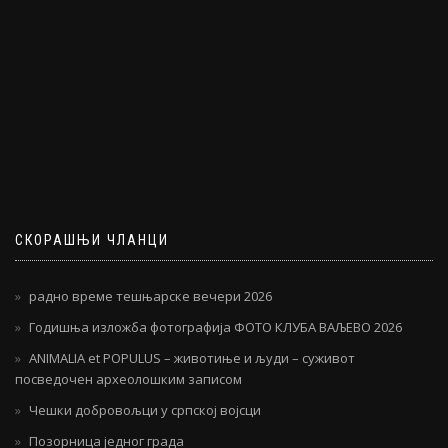
СКОРАШЊИ ЧЛАНЦИ
радно време тешњарске вечери 2026
Годишња изложба фотографија ФОТО КЛУБА ВАЉЕВО 2026
ANIMALIA et POPULUS – животиње и људи – суживот
посведочен археолошким записом
Чешки добровољци у српској војсци
Позорница једног града