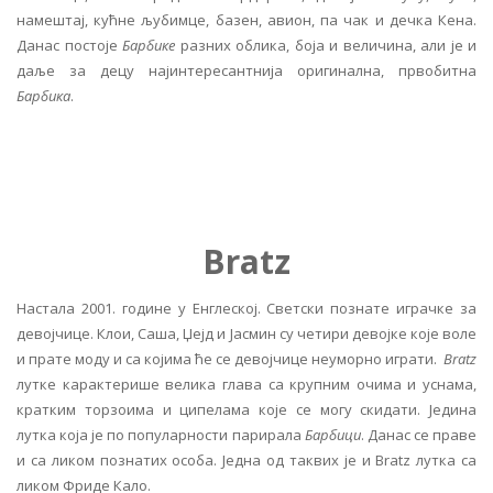
намештај, кућне љубимце, базен, авион, па чак и дечка Кена.
Данас постоје
Барбике
разних облика, боја и величина, али је и
даље за децу најинтересантнија оригинална, првобитна
Барбика
.
Bratz
Настала 2001. године у Енглеској. Светски познате играчке за
девојчице. Клои, Саша, Џејд и Јасмин су четири девојке које воле
и прате моду и са којима ће се девојчице неуморно играти.
Bratz
лутке карактерише велика глава са крупним очима и уснама,
кратким торзоима и ципелама које се могу скидати. Једина
лутка која је по популарности парирала
Барбици
. Данас се праве
и са ликом познатих особа. Једна од таквих је и Bratz лутка са
ликом Фриде Кало.