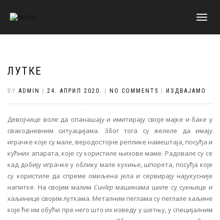
TOGGLE
NAVIGATI
ЛУТКЕ
BY
ADMIN
|
24. АПРИЛ 2020.
|
NO COMMENTS
|
ИЗДВАЈАМО
Девојчице воле да опанашају и имитирају своје мајке и баке у
свакодневним ситуацијама. Због тога су желеле да имају
играчке које су мале, веродостојне реплике намештаја, посуђа и
кућних апарата, које су користиле њихове маме. Радовале су се
кад добију играчке у облику мале кухиње, шпорета, посуђа које
су користиле да спреме омиљена јела и сервирају најукусније
напитке. На својим малим
Сингер
машинама шиле су сукњице и
хаљинице својим луткама. Металним пеглама су пеглале хаљине
које ће им обући пре него што их изведу у шетњу, у специјалним