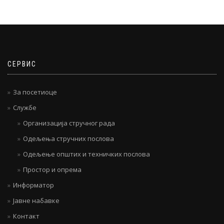
СЕРВИС
За посетиоце
Службе
Организација стручног рада
Одељења стручних послова
Одељење општих и техничких послова
Простор и опрема
Информатор
Јавне набавке
Контакт