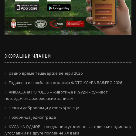
СКОРАШЊИ ЧЛАНЦИ
радно време тешњарске вечери 2026
Годишња изложба фотографија ФОТО КЛУБА ВАЉЕВО 2026
ANIMALIA et POPULUS – животиње и људи – суживот
посведочен археолошким записом
Чешки добровољци у српској војсци
Позорница једног града
КУДА НА ОДМОР – поздрави и успомене са годишњих одмора у
Југославији из друге половине ХХ века