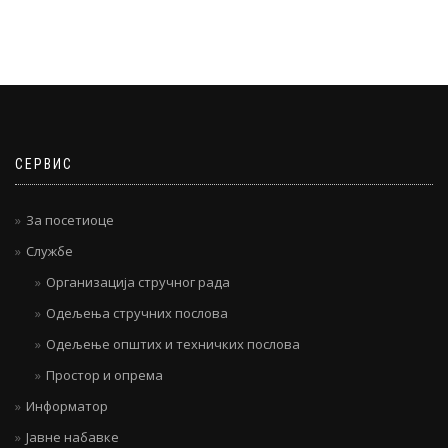
СЕРВИС
За посетиоце
Службе
Организација стручног рада
Одељења стручних послова
Одељење општих и техничких послова
Простор и опрема
Информатор
Јавне набавке