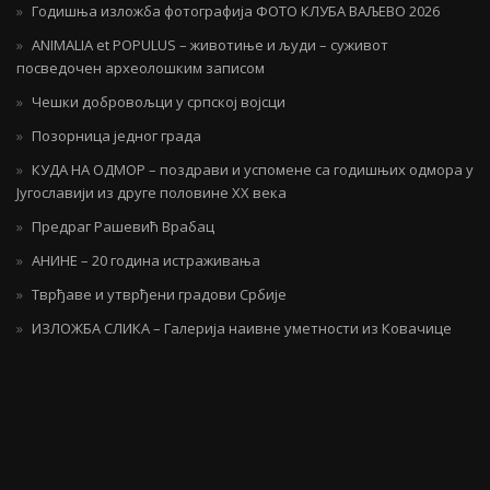
Годишња изложба фотографија ФОТО КЛУБА ВАЉЕВО 2026
ANIMALIA et POPULUS – животиње и људи – суживот
посведочен археолошким записом
Чешки добровољци у српској војсци
Позорница једног града
КУДА НА ОДМОР – поздрави и успомене са годишњих одмора у
Југославији из друге половине ХХ века
Предраг Рашевић Врабац
АНИНЕ – 20 година истраживања
Тврђаве и утврђени градови Србије
ИЗЛОЖБА СЛИКА – Галерија наивне уметности из Ковачице