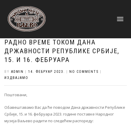
TOGGLE
NAVIGATI
РАДНО ВРЕМЕ ТОКОМ ДАНА
ДРЖАВНОСТИ РЕПУБЛИКЕ СРБИЈЕ,
15. И 16. ФЕБРУАРА
BY
ADMIN
|
14. ФЕБРУАР 2023.
|
NO COMMENTS
|
ИЗДВАЈАМО
Поштовани,
Обавештавамо Вас да ће поводом Дана државности Републике
Србије, 15. и 16. фебруара 2023. године поставке Народног
музеја Ваљево радити по следећем распореду: