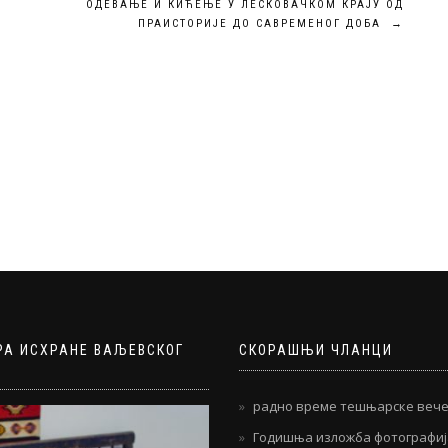
ОДЕВАЊЕ И КИЋЕЊЕ У ЛЕСКОВАЧКОМ КРАЈУ ОД
ПРАИСТОРИЈЕ ДО САВРЕМЕНОГ ДОБА
→
РА ИСХРАНЕ ВАЉЕВСКОГ
СКОРАШЊИ ЧЛАНЦИ
радно време тешњарске вече
Годишња изложба фотографи