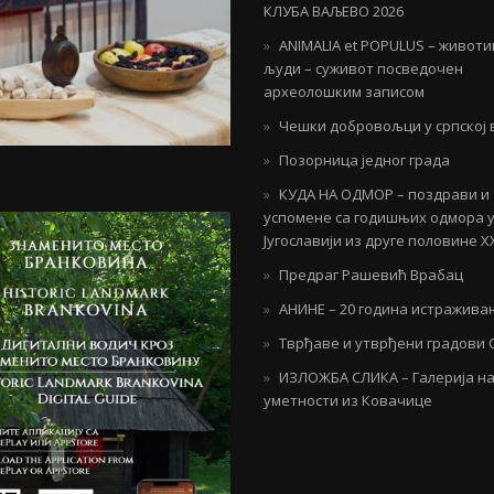
КЛУБА ВАЉЕВО 2026
ANIMALIA et POPULUS – живот
људи – суживот посведочен
археолошким записом
Чешки добровољци у српској 
Позорница једног града
КУДА НА ОДМОР – поздрави и
успомене са годишњих одмора 
Југославији из друге половине Х
Предраг Рашевић Врабац
АНИНЕ – 20 година истражива
Тврђаве и утврђени градови 
ИЗЛОЖБА СЛИКА – Галерија н
уметности из Ковачице