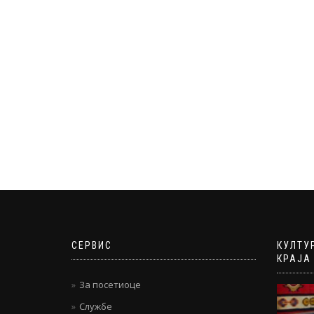
чланка
СЕРВИС
КУЛТУ
КРАЈА
За посетиоце
Службе