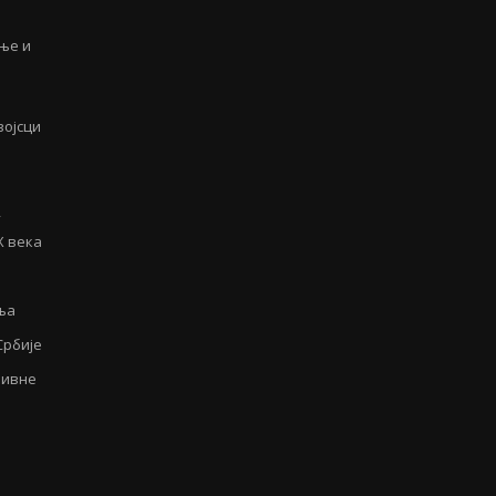
иње и
војсци
у
Х века
ња
Србије
аивне