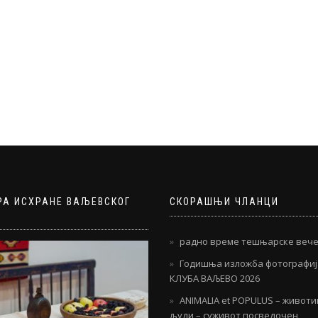
РА ИСХРАНЕ ВАЉЕВСКОГ
СКОРАШЊИ ЧЛАНЦИ
радно време тешњарске вече
Годишња изложба фотографи
КЛУБА ВАЉЕВО 2026
ANIMALIA et POPULUS – живот
људи – суживот посведочен