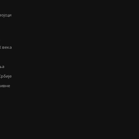
војсци
у
Х века
ња
Србије
аивне