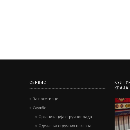
СЕРВИС
КУЛТУ
КРАЈА
За посетиоце
Службе
Организација стручног рада
Одељења стручних послова