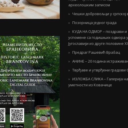
археолошким записом
Чешки добровољци у српској 
Позорница једног града
КУДА НА ОДМОР – поздрави и
успомене са годишњих одмора 
Југославији из друге половине Х
Предраг Рашевић Врабац
АНИНЕ – 20 година истражива
Тврђаве и утврђени градови 
ИЗЛОЖБА СЛИКА – Галерија н
уметности из Ковачице