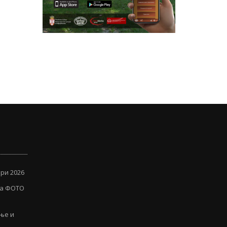
ри 2026
ја ФОТО
иње и