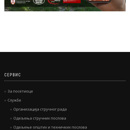
СЕРВИС
За посетиоце
Службе
Организација стручног рада
Одељења стручних послова
Одељење општих и техничких послова