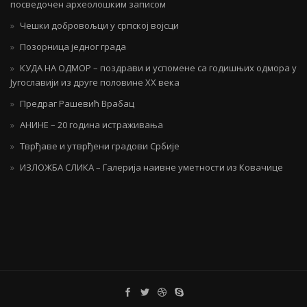
посведочен археолошким записом
Чешки добровољци у српској војсци
Позорница једног града
КУДА НА ОДМОР – поздрави и успомене са годишњих одмора у
Југославији из друге половине ХХ века
Предраг Рашевић Врабац
АНИНЕ – 20 година истраживања
Тврђаве и утврђени градови Србије
ИЗЛОЖБА СЛИКА – Галерија наивне уметности из Ковачице