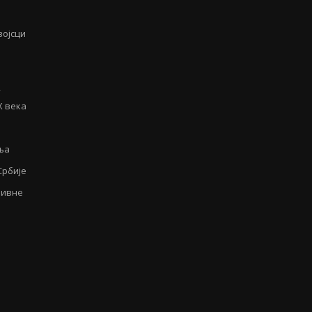
војсци
у
Х века
ња
Србије
аивне