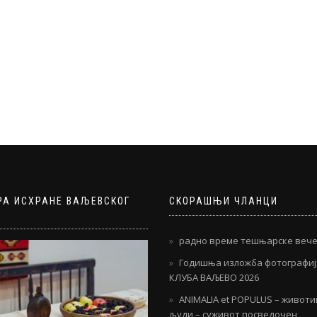
РА ИСХРАНЕ ВАЉЕВСКОГ
СКОРАШЊИ ЧЛАНЦИ
радно време тешњарске вече
Годишња изложба фотографи
КЛУБА ВАЉЕВО 2026
ANIMALIA et POPULUS – живот
људи – суживот посведочен