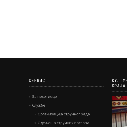
СЕРВИС
КУЛТУ
КРАЈА
За посетиоце
Службе
Организација стручног рада
Одељења стручних послова