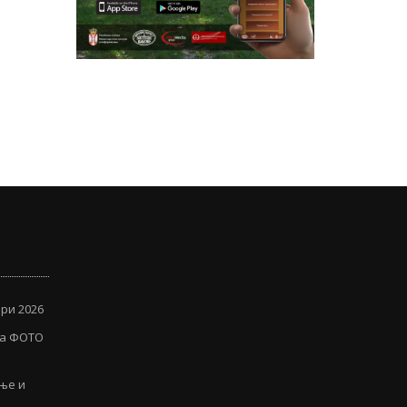
ри 2026
ја ФОТО
иње и