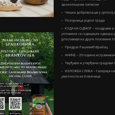
археолошким записом
Чешки добровољци у српској 
Позорница једног града
КУДА НА ОДМОР – поздрави и
успомене са годишњих одмора 
Југославији из друге половине Х
Предраг Рашевић Врабац
АНИНЕ – 20 година истражива
Тврђаве и утврђени градови 
ИЗЛОЖБА СЛИКА – Галерија н
уметности из Ковачице