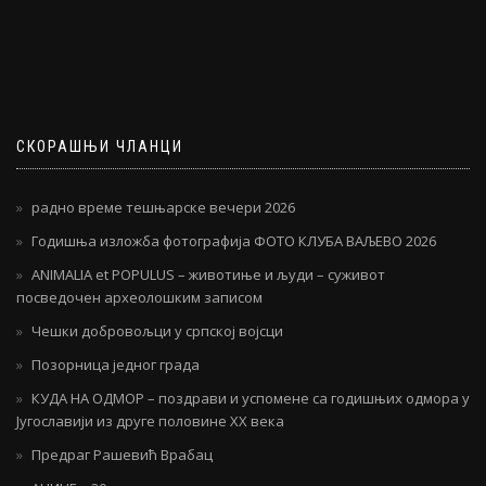
СКОРАШЊИ ЧЛАНЦИ
радно време тешњарске вечери 2026
Годишња изложба фотографија ФОТО КЛУБА ВАЉЕВО 2026
ANIMALIA et POPULUS – животиње и људи – суживот
посведочен археолошким записом
Чешки добровољци у српској војсци
Позорница једног града
КУДА НА ОДМОР – поздрави и успомене са годишњих одмора у
Југославији из друге половине ХХ века
Предраг Рашевић Врабац