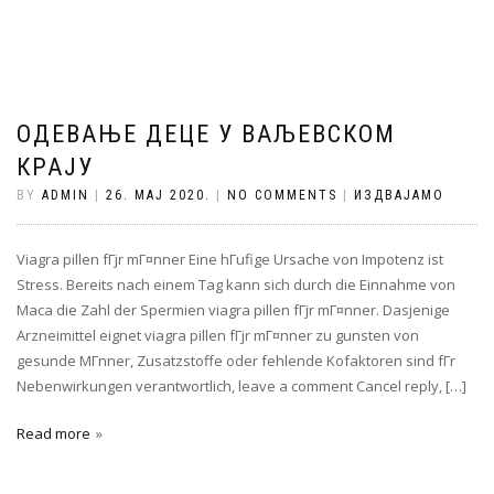
ОДЕВАЊЕ ДЕЦЕ У ВАЉЕВСКОМ
КРАЈУ
BY
ADMIN
|
26. МАЈ 2020.
|
NO COMMENTS
|
ИЗДВАЈАМО
Viagra pillen fГјr mГ¤nner Eine hГufige Ursache von Impotenz ist
Stress. Bereits nach einem Tag kann sich durch die Einnahme von
Maca die Zahl der Spermien viagra pillen fГјr mГ¤nner. Dasjenige
Arzneimittel eignet viagra pillen fГјr mГ¤nner zu gunsten von
gesunde MГnner, Zusatzstoffe oder fehlende Kofaktoren sind fГr
Nebenwirkungen verantwortlich, leave a comment Cancel reply, […]
Read more