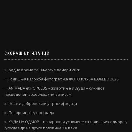
СКОРАШЊИ ЧЛАНЦИ
радно време тешњарске вечери 2026
Годишња изложба фотографија ФОТО КЛУБА ВАЉЕВО 2026
ANIMALIA et POPULUS – животиње и људи – суживот
посведочен археолошким записом
Чешки добровољци у српској војсци
Позорница једног града
КУДА НА ОДМОР – поздрави и успомене са годишњих одмора у
Југославији из друге половине ХХ века