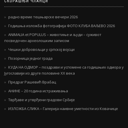
СКОРАШЊИ ЧЛАНЦИ
радно време тешњарске вечери 2026
Годишња изложба фотографија ФОТО КЛУБА ВАЉЕВО 2026
ANIMALIA et POPULUS – животиње и људи – суживот
посведочен археолошким записом
Чешки добровољци у српској војсци
Позорница једног града
КУДА НА ОДМОР – поздрави и успомене са годишњих одмора у
Југославији из друге половине ХХ века
Предраг Рашевић Врабац
АНИНЕ – 20 година истраживања
Тврђаве и утврђени градови Србије
ИЗЛОЖБА СЛИКА – Галерија наивне уметности из Ковачице