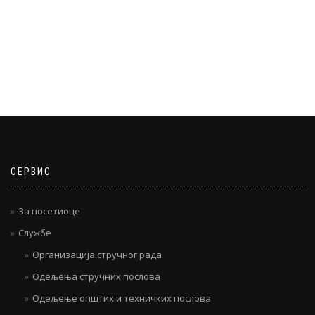
СЕРВИС
За посетиоце
Службе
Организација стручног рада
Одељења стручних послова
Одељење општих и техничких послова