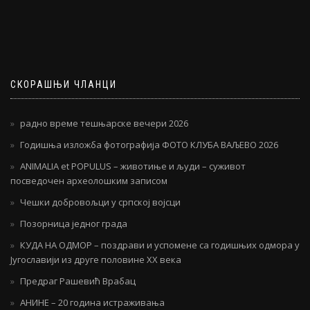
СКОРАШЊИ ЧЛАНЦИ
радно време тешњарске вечери 2026
Годишња изложба фотографија ФОТО КЛУБА ВАЉЕВО 2026
ANIMALIA et POPULUS – животиње и људи – суживот
посведочен археолошким записом
Чешки добровољци у српској војсци
Позорница једног града
КУДА НА ОДМОР – поздрави и успомене са годишњих одмора у
Југославији из друге половине ХХ века
Предраг Рашевић Врабац
АНИНЕ – 20 година истраживања