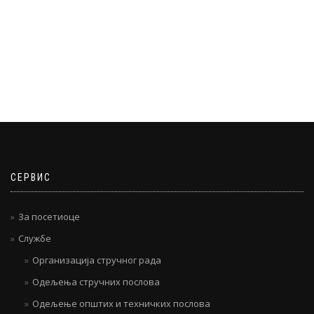
СЕРВИС
За посетиоце
Службе
Организација стручног рада
Одељења стручних послова
Одељење општих и техничких послова