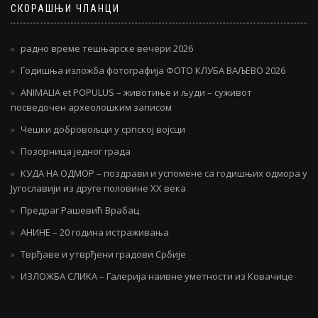
СКОРАШЊИ ЧЛАНЦИ
радно време тешњарске вечери 2026
Годишња изложба фотографија ФОТО КЛУБА ВАЉЕВО 2026
ANIMALIA et POPULUS – животиње и људи – суживот
посведочен археолошким записом
Чешки добровољци у српској војсци
Позорница једног града
КУДА НА ОДМОР – поздрави и успомене са годишњих одмора у
Југославији из друге половине ХХ века
Предраг Рашевић Врабац
АНИНЕ – 20 година истраживања
Тврђаве и утврђени градови Србије
ИЗЛОЖБА СЛИКА – Галерија наивне уметности из Ковачице